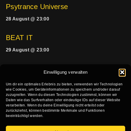
Psytrance Universe
28 August @ 23:00
BEAT IT
29 August @ 23:00
Einwilligung verwalten
Um dir ein optimales Erlebnis zu bieten, verwenden wir Technologien
wie Cookies, um Geräteinformationen zu speichern und/oder darauf
zuzugreifen. Wenn du diesen Technologien zustimmst, können wir
HOME
KALENDER
VERFÜGBARKEIT KONZERTE
Daten wie das Surfverhalten oder eindeutige IDs auf dieser Website
verarbeiten. Wenn du deine Einwilligung nicht erteilst oder
VERFÜGBARKEIT PARTY
TECHNIK
KONTAKT
zurückziehst, können bestimmte Merkmale und Funktionen
beeinträchtigt werden.
IMPRESSUM
DATENSCHUTZ