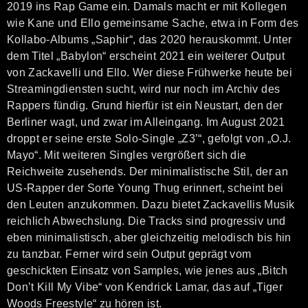
2019 ins Rap Game ein. Damals macht er mit Kollegen
wie Kane und Ello gemeinsame Sache, etwa in Form des
Kollabo-Albums „Saphir“, das 2020 herauskommt. Unter
dem Titel „Babylon“ erscheint 2021 ein weiterer Output
von Zackavelli und Ello. Wer diese Frühwerke heute bei
Streamingdiensten sucht, wird nur noch im Archiv des
Rappers fündig. Grund hierfür ist ein Neustart, den der
Berliner wagt, und zwar im Alleingang. Im August 2021
droppt er seine erste Solo-Single „Z3’“, gefolgt von „O.J.
Mayo“. Mit weiteren Singles vergrößert sich die
Reichweite zusehends. Der minimalistische Stil, der an
US-Rapper der Sorte Young Thug erinnert, scheint bei
den Leuten anzukommen. Dazu bietet Zackavellis Musik
reichlich Abwechslung. Die Tracks sind progressiv und
eben minimalistisch, aber gleichzeitig melodisch bis hin
zu tanzbar. Ferner wird sein Output geprägt vom
geschickten Einsatz von Samples, wie jenes aus „Bitch
Don’t Kill My Vibe“ von Kendrick Lamar, das auf „Tiger
Woods Freestyle“ zu hören ist.