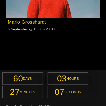
Marlo Grosshardt
5 September @ 19:00
-
23:00
60
03
:
:
DAYS
HOURS
27
05
:
MINUTES
SECONDS