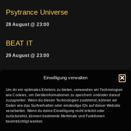
Psytrance Universe
28 August @ 23:00
BEAT IT
29 August @ 23:00
Einwilligung verwalten
Um dir ein optimales Erlebnis zu bieten, verwenden wir Technologien
wie Cookies, um Geräteinformationen zu speichern und/oder darauf
zuzugreifen. Wenn du diesen Technologien zustimmst, können wir
HOME
KALENDER
VERFÜGBARKEIT KONZERTE
Daten wie das Surfverhalten oder eindeutige IDs auf dieser Website
verarbeiten. Wenn du deine Einwilligung nicht erteilst oder
VERFÜGBARKEIT PARTY
TECHNIK
KONTAKT
zurückziehst, können bestimmte Merkmale und Funktionen
beeinträchtigt werden.
IMPRESSUM
DATENSCHUTZ