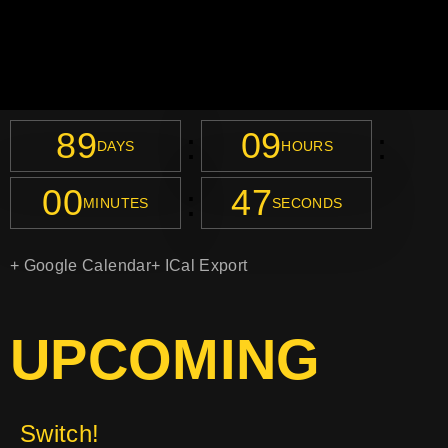
89
09
:
:
DAYS
HOURS
00
45
:
MINUTES
SECONDS
+ Google Calendar
+ ICal Export
UPCOMING
Switch!