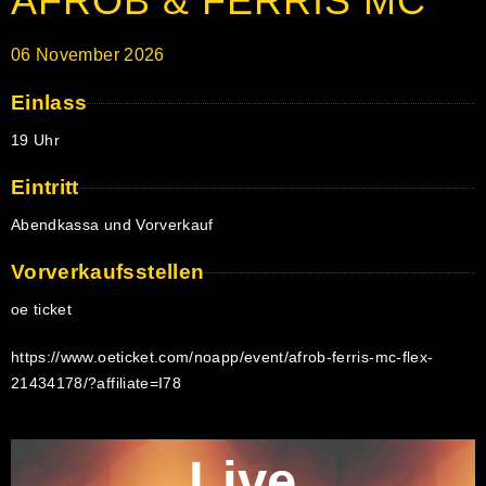
AFROB & FERRIS MC
06
November
2026
Einlass
19 Uhr
Eintritt
Abendkassa und Vorverkauf
Vorverkaufsstellen
oe ticket
https://www.oeticket.com/noapp/event/afrob-ferris-mc-flex-
21434178/?affiliate=I78
Live