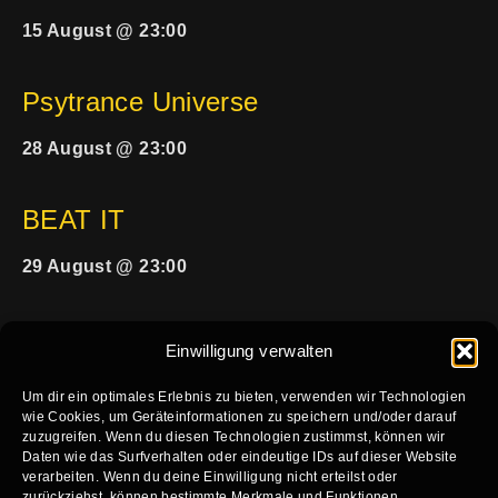
15 August @ 23:00
Psytrance Universe
28 August @ 23:00
BEAT IT
29 August @ 23:00
Einwilligung verwalten
Um dir ein optimales Erlebnis zu bieten, verwenden wir Technologien
wie Cookies, um Geräteinformationen zu speichern und/oder darauf
zuzugreifen. Wenn du diesen Technologien zustimmst, können wir
HOME
KALENDER
VERFÜGBARKEIT KONZERTE
Daten wie das Surfverhalten oder eindeutige IDs auf dieser Website
verarbeiten. Wenn du deine Einwilligung nicht erteilst oder
VERFÜGBARKEIT PARTY
TECHNIK
KONTAKT
zurückziehst, können bestimmte Merkmale und Funktionen