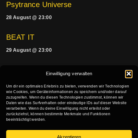
Psytrance Universe
28 August @ 23:00
BEAT IT
29 August @ 23:00
Einwilligung verwalten
Um dir ein optimales Erlebnis zu bieten, verwenden wir Technologien
wie Cookies, um Geräteinformationen zu speichern und/oder darauf
zuzugreifen. Wenn du diesen Technologien zustimmst, können wir
HOME
KALENDER
VERFÜGBARKEIT KONZERTE
Daten wie das Surfverhalten oder eindeutige IDs auf dieser Website
verarbeiten. Wenn du deine Einwilligung nicht erteilst oder
VERFÜGBARKEIT PARTY
TECHNIK
KONTAKT
zurückziehst, können bestimmte Merkmale und Funktionen
beeinträchtigt werden.
IMPRESSUM
DATENSCHUTZ
Akzeptieren