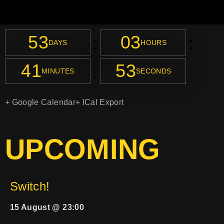
53
03
:
:
DAYS
HOURS
41
53
:
MINUTES
SECONDS
+ Google Calendar
+ ICal Export
UPCOMING
Switch!
15 August @ 23:00