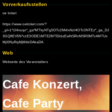
Vorverkaufsstellen
oe ticket
https://www.oeticket.com/?
_gl=1*1l4nuqx*_ga*MTkyNTg5OTc2Mi4xNzI4OTc3NTEz*_ga_DJ
3GQ8EV5N*czE3ODE1MTE2MTEkbzEwNSRnMSR0MTc4MTUx
MjI0NyRqMjMkbDAkaDA.
Web
Webseite des Veranstalters
Cafe Konzert
,
Cafe Party