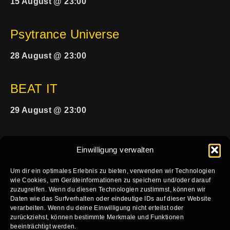
15 August @ 23:00
Psytrance Universe
28 August @ 23:00
BEAT IT
29 August @ 23:00
Einwilligung verwalten
Um dir ein optimales Erlebnis zu bieten, verwenden wir Technologien
wie Cookies, um Geräteinformationen zu speichern und/oder darauf
zuzugreifen. Wenn du diesen Technologien zustimmst, können wir
HOME
KALENDER
VERFÜGBARKEIT KONZERTE
Daten wie das Surfverhalten oder eindeutige IDs auf dieser Website
verarbeiten. Wenn du deine Einwilligung nicht erteilst oder
VERFÜGBARKEIT PARTY
TECHNIK
KONTAKT
zurückziehst, können bestimmte Merkmale und Funktionen
beeinträchtigt werden.