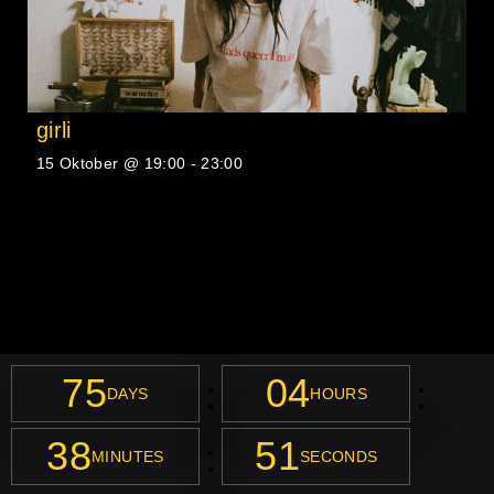
girli
15 Oktober @ 19:00
-
23:00
75
04
:
:
DAYS
HOURS
38
51
:
MINUTES
SECONDS