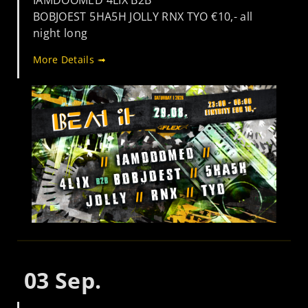
IAMDOOMED 4LIX B2B
BOBJOEST 5HA5H JOLLY RNX TYO €10,- all
night long
More Details ➟
03
Sep.