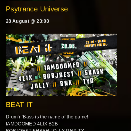
Psytrance Universe
28 August @ 23:00
BEAT IT
Drum’n’Bass is the name of the game!
IAMDOOMED 4LIX B2B
BOBJOEST 5HA5H JOLLY RNX TY…