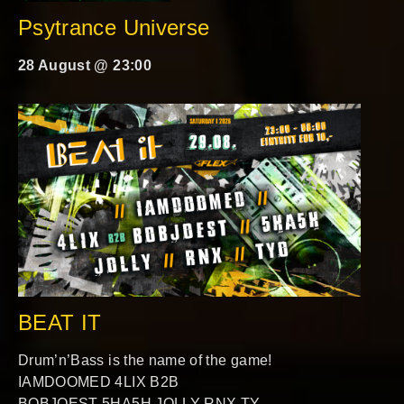
Psytrance Universe
28 August @ 23:00
BEAT IT
Drum’n’Bass is the name of the game!
IAMDOOMED 4LIX B2B
BOBJOEST 5HA5H JOLLY RNX TY…