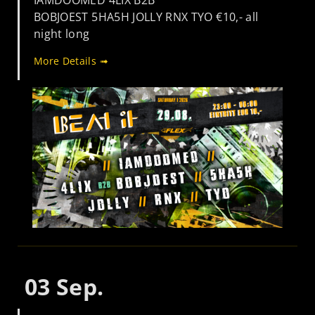
IAMDOOMED 4LIX B2B
BOBJOEST 5HA5H JOLLY RNX TYO €10,- all
night long
More Details ➟
03
Sep.